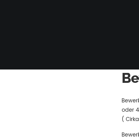
Be
Bewerb
oder 4
( Cirk
Bewer