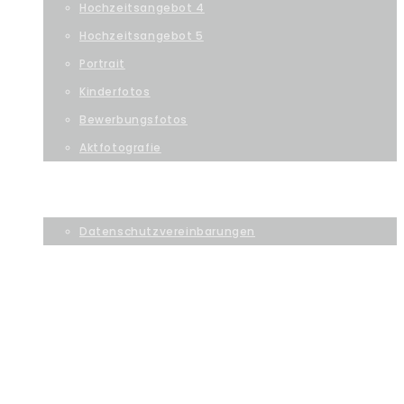
Hochzeitsangebot 4
Hochzeitsangebot 5
Portrait
Kinderfotos
Bewerbungsfotos
Aktfotografie
KONTAKT
IMPRESSUM
Datenschutzvereinbarungen
HOME
ÜBER UNS
STUDIOS
TEAM
SERVICE