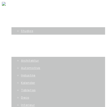
HOME
ÜBER UNS
Studios
TEAM
SERVICE
WERBEFOTO
Architektur
Automotive
Industrie
Kalender
Tabletop
Deco
Interieur